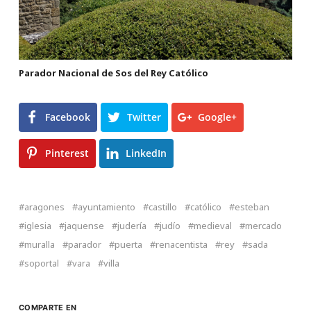
Parador Nacional de Sos del Rey Católico
Facebook
Twitter
Google+
Pinterest
LinkedIn
aragones
ayuntamiento
castillo
católico
esteban
iglesia
jaquense
judería
judío
medieval
mercado
muralla
parador
puerta
renacentista
rey
sada
soportal
vara
villa
COMPARTE EN