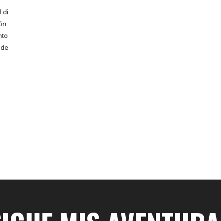
 di
ión
nto
 de