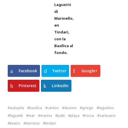
Laguetti
di
Marinello,
en
Tindari,
con la
Basílica al
fondo.
Facebook
Twitter
Google+
Pinterest
LinkedIn
autopita
basilica
cantos
duomo
griego
laguetos
laguetti
mar
marina
patti
playa
rocca
santuario
teatro
tierreno
tindari