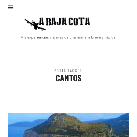
A
Baja
Cota
Mis experiencias viajeras de una manera breve y rápida.
POSTS TAGGED
CANTOS