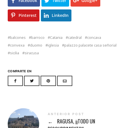
Facebook
Twitter
Google+
Pinterest
LinkedIn
balcones
barroco
Catania
catedral
concava
convexa
duomo
iglesia
palazzo palacete casa señorial
sicilia
siracusa
COMPARTE EN
ANTERIOR POST
←
RAGUSA, ¡¡TODO UN