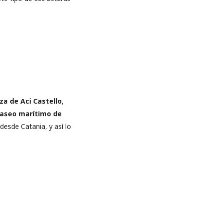
aza de Aci Castello
,
paseo marítimo de
esde Catania, y así lo