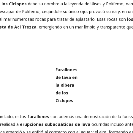
 los Cíclopes
debe su nombre a la leyenda de Ulises y Polifemo, nar
 escapar de Polifemo, cegándole su único ojo, provocó su ira y, en un
 al mar numerosas rocas para tratar de aplastarlo. Esas rocas son
lo
sta de Aci Trezza
, emergiendo en un mar limpio y transparente que
Farallones
de lava en
la Ribera
de los
Cíclopes
un lado, estos
farallones
son además una demostración de la fuerza 
realidad a
erupciones subacuáticas de lava
ocurridas incluso ant
ica emergió y se enfrió al contacto con el agua y el aire, formando e