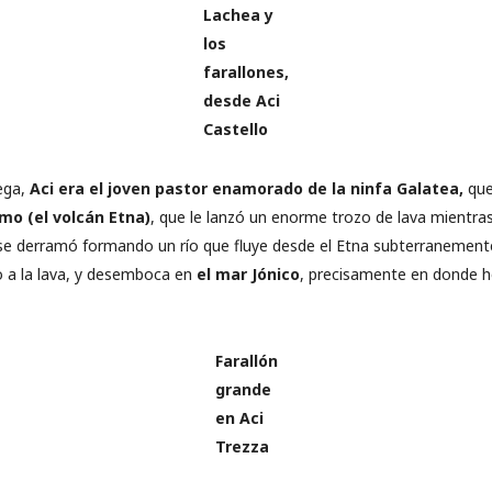
Lachea y
los
farallones,
desde Aci
Castello
iega,
Aci era el joven pastor enamorado de la ninfa Galatea,
que
emo (el volcán Etna)
, que le lanzó un enorme trozo de lava mientra
 se derramó formando un río que fluye desde el Etna subterranement
o a la lava, y desemboca en
el mar Jónico
, precisamente en donde ho
Farallón
grande
en Aci
Trezza