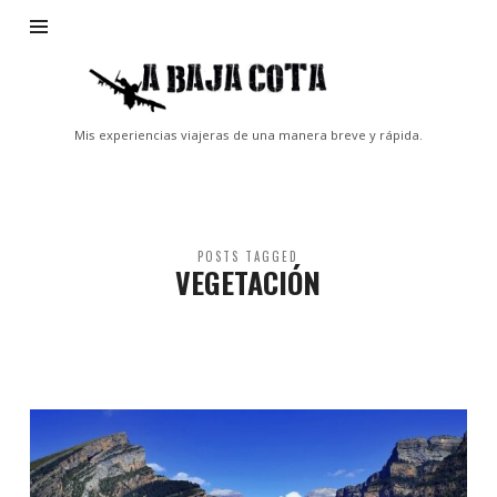
A
Baja
Cota
Mis experiencias viajeras de una manera breve y rápida.
POSTS TAGGED
VEGETACIÓN