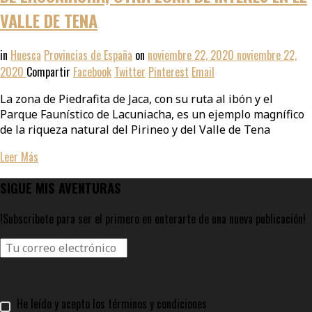
VALLE DE TENA
in
Huesca
Provincias de España
on
noviembre 22, 2020
noviembre 22,
2020
Compartir
Facebook
Twitter
Pinterest
Email
La zona de Piedrafita de Jaca, con su ruta al ibón y el
Parque Faunístico de Lacuniacha, es un ejemplo magnífico
de la riqueza natural del Pirineo y del Valle de Tena
Leer Más
SIGUE MIS AVENTURAS
!Subscribete para ser el primero en enterarte de una nueva publicación!
He leído y acepto los términos y condiciones