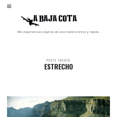
A
Baja
Cota
Mis experiencias viajeras de una manera breve y rápida.
POSTS TAGGED
ESTRECHO