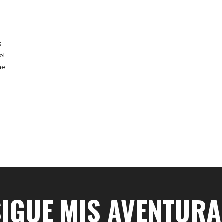
s
el
he
SIGUE MIS AVENTURA